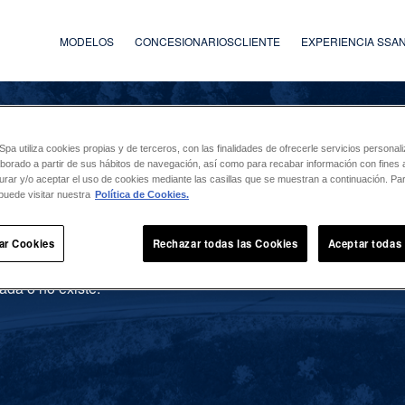
MODELOS
CONCESIONARIOS
CLIENTE
EXPERIENCIA SS
a utiliza cookies propias y de terceros, con las finalidades de ofrecerle servicios persona
laborado a partir de sus hábitos de navegación, así como para recabar información con fines a
urar y/o aceptar el uso de cookies mediante las casillas que se muestran a continuación. P
puede visitar nuestra
Política de Cookies.
ar Cookies
Rechazar todas las Cookies
Aceptar todas
ada o no existe.