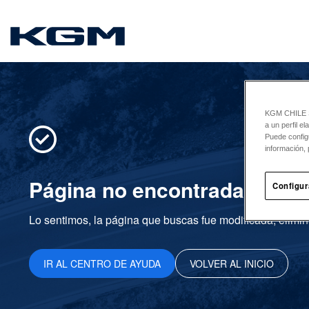
SsangYong
KGM CHILE Sp
a un perfil e
Puede config
información, 
Página no encontrada
Configur
Lo sentimos, la página que buscas fue modificada, elimin
IR AL CENTRO DE AYUDA
VOLVER AL INICIO