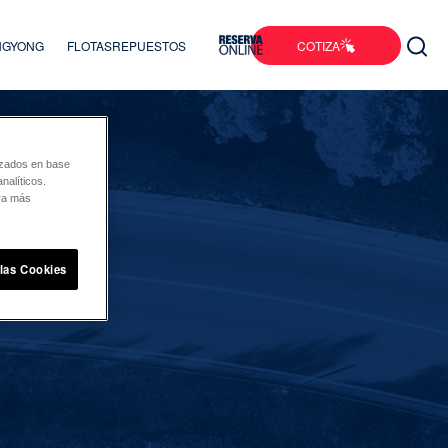
COTIZA
ANGYONG
FLOTAS
REPUESTOS
lizados en base
nalíticos.
ara más
 las Cookies