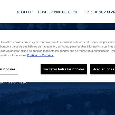
MODELOS
CONCESIONARIOS
CLIENTE
EXPERIENCIA SS
a utiliza cookies propias y de terceros, con las finalidades de ofrecerle servicios persona
laborado a partir de sus hábitos de navegación, así como para recabar información con fines a
urar y/o aceptar el uso de cookies mediante las casillas que se muestran a continuación. P
puede visitar nuestra
Política de Cookies.
ar Cookies
Rechazar todas las Cookies
Aceptar todas
ada o no existe.