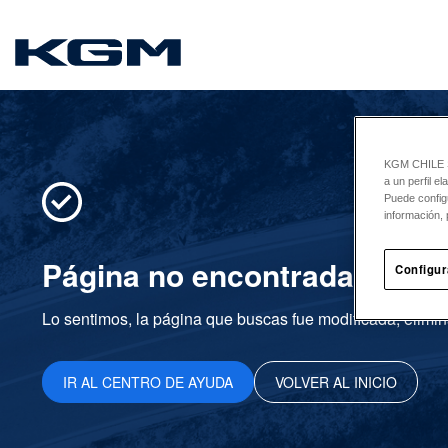
SsangYong
KGM CHILE Sp
a un perfil e
Puede config
información, 
Página no encontrada
Configur
Lo sentimos, la página que buscas fue modificada, elimin
IR AL CENTRO DE AYUDA
VOLVER AL INICIO