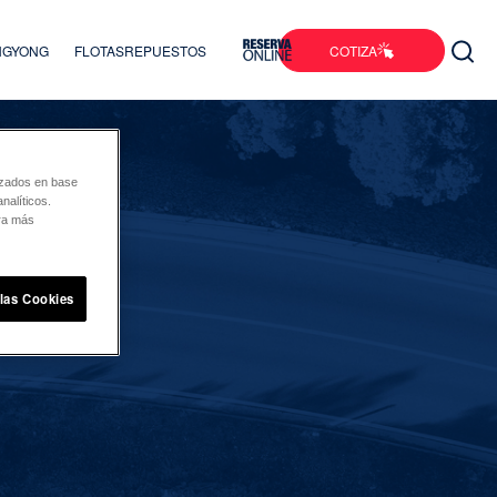
COTIZA
ANGYONG
FLOTAS
REPUESTOS
lizados en base
nalíticos.
ara más
 las Cookies