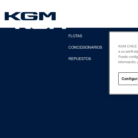
SsangYong
EXPLORA
FLOTAS
CONCESIONARIOS
KGM CHILE Sp
a un perfil e
Puede config
REPUESTOS
información, 
Configur