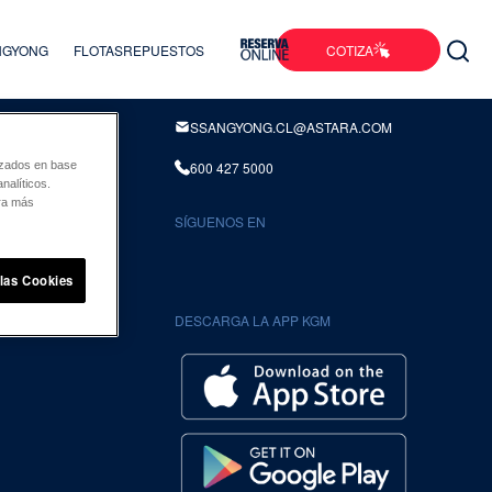
COTIZA
ANGYONG
FLOTAS
REPUESTOS
INFORMACION DE CONTACTO
SSANGYONG.CL@ASTARA.COM
600 427 5000
lizados en base
nalíticos.
ara más
SÍGUENOS EN
UENTES
 las Cookies
DESCARGA LA APP KGM