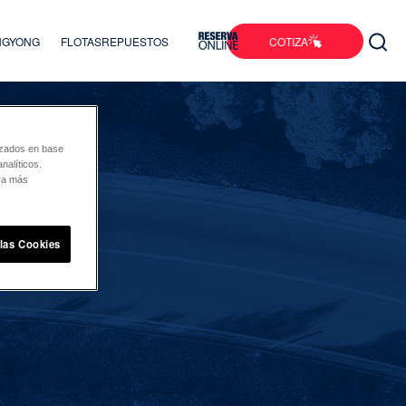
COTIZA
ANGYONG
FLOTAS
REPUESTOS
lizados en base
nalíticos.
ara más
 las Cookies