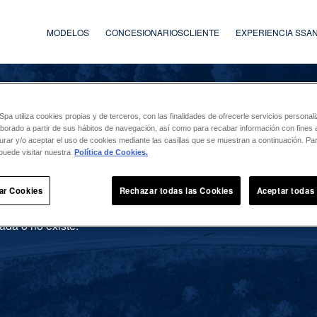
MODELOS
CONCESIONARIOS
CLIENTE
EXPERIENCIA SS
a utiliza cookies propias y de terceros, con las finalidades de ofrecerle servicios persona
laborado a partir de sus hábitos de navegación, así como para recabar información con fines a
urar y/o aceptar el uso de cookies mediante las casillas que se muestran a continuación. P
puede visitar nuestra
Política de Cookies.
ar Cookies
Rechazar todas las Cookies
Aceptar todas
ada o no existe.