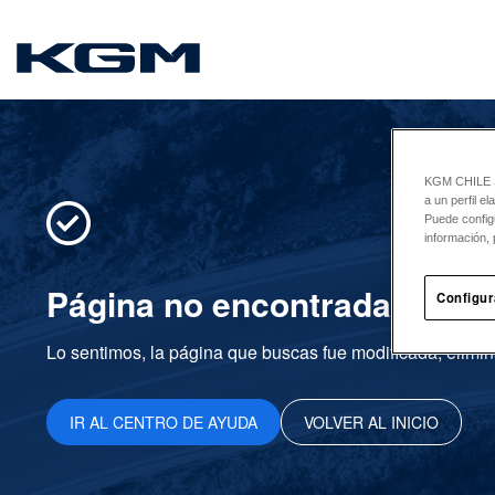
SsangYong
KGM CHILE Sp
a un perfil e
Puede config
información, 
Página no encontrada
Configur
Lo sentimos, la página que buscas fue modificada, elimin
IR AL CENTRO DE AYUDA
VOLVER AL INICIO