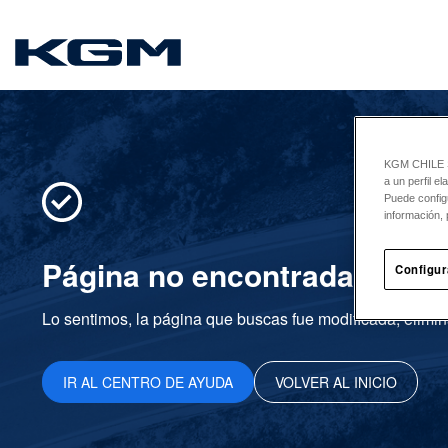
SsangYong
KGM CHILE Sp
a un perfil e
Puede config
información, 
Página no encontrada
Configur
Lo sentimos, la página que buscas fue modificada, elimin
IR AL CENTRO DE AYUDA
VOLVER AL INICIO