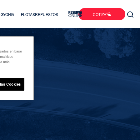
COTIZA
ANGYONG
FLOTAS
REPUESTOS
lizados en base
nalíticos.
ara más
 las Cookies