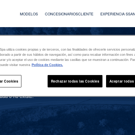
MODELOS
CONCESIONARIOS
CLIENTE
EXPERIENCIA SS
a utiliza cookies propias y de terceros, con las finalidades de ofrecerle servicios persona
laborado a partir de sus hábitos de navegación, así como para recabar información con fines a
urar y/o aceptar el uso de cookies mediante las casillas que se muestran a continuación. P
puede visitar nuestra
Política de Cookies.
ar Cookies
Rechazar todas las Cookies
Aceptar todas
ada o no existe.