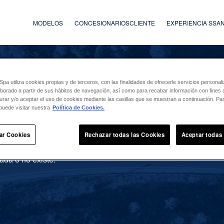
MODELOS
CONCESIONARIOS
CLIENTE
EXPERIENCIA SS
a utiliza cookies propias y de terceros, con las finalidades de ofrecerle servicios persona
laborado a partir de sus hábitos de navegación, así como para recabar información con fines a
urar y/o aceptar el uso de cookies mediante las casillas que se muestran a continuación. P
puede visitar nuestra
Política de Cookies.
ar Cookies
Rechazar todas las Cookies
Aceptar todas
ada o no existe.