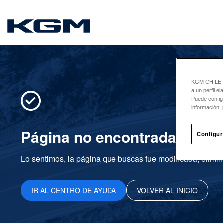
SsangYong
KGM CHILE Sp
a un perfil e
Puede config
información, 
Página no encontrada
Configur
Lo sentimos, la página que buscas fue modificada, elimin
IR AL CENTRO DE AYUDA
VOLVER AL INICIO