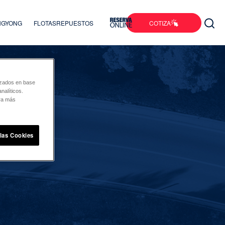
COTIZA
ANGYONG
FLOTAS
REPUESTOS
lizados en base
nalíticos.
ara más
 las Cookies