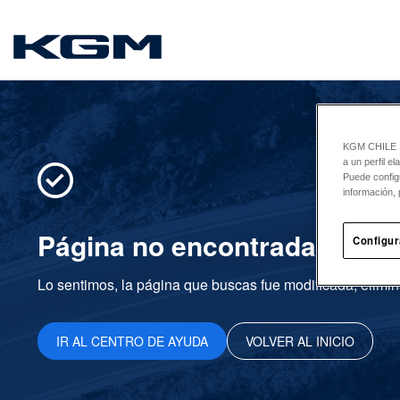
SsangYong
KGM CHILE Sp
a un perfil e
Puede config
información, 
Página no encontrada
Configur
Lo sentimos, la página que buscas fue modificada, elimin
IR AL CENTRO DE AYUDA
VOLVER AL INICIO