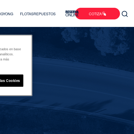
COTIZA
ANGYONG
FLOTAS
REPUESTOS
lizados en base
nalíticos.
ara más
 las Cookies