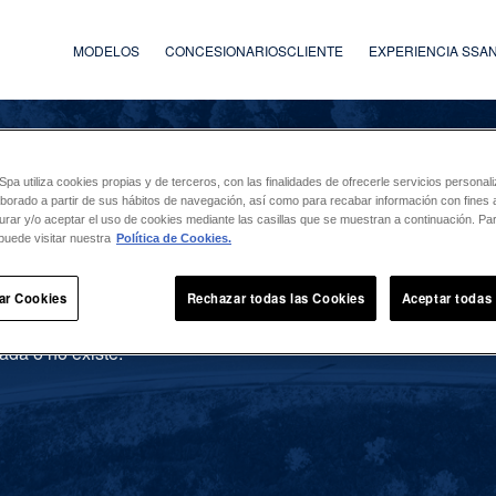
MODELOS
CONCESIONARIOS
CLIENTE
EXPERIENCIA SS
a utiliza cookies propias y de terceros, con las finalidades de ofrecerle servicios persona
laborado a partir de sus hábitos de navegación, así como para recabar información con fines a
urar y/o aceptar el uso de cookies mediante las casillas que se muestran a continuación. P
puede visitar nuestra
Política de Cookies.
ar Cookies
Rechazar todas las Cookies
Aceptar todas
ada o no existe.