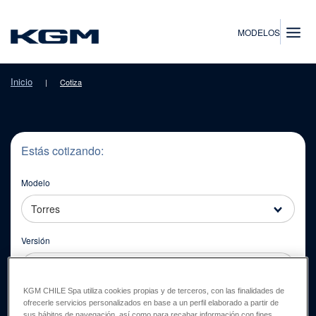
SsangYong
MODELOS
Inicio
|
Cotiza
Estás cotizando:
Modelo
Torres
Versión
KGM CHILE Spa utiliza cookies propias y de terceros, con las finalidades de
ofrecerle servicios personalizados en base a un perfil elaborado a partir de
sus hábitos de navegación, así como para recabar información con fines