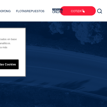
COTIZA
ANGYONG
FLOTAS
REPUESTOS
lizados en base
nalíticos.
ara más
 las Cookies