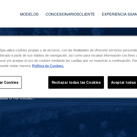
MODELOS
CONCESIONARIOS
CLIENTE
EXPERIENCIA SS
a utiliza cookies propias y de terceros, con las finalidades de ofrecerle servicios persona
laborado a partir de sus hábitos de navegación, así como para recabar información con fines a
urar y/o aceptar el uso de cookies mediante las casillas que se muestran a continuación. P
puede visitar nuestra
Política de Cookies.
ar Cookies
Rechazar todas las Cookies
Aceptar todas
ada o no existe.