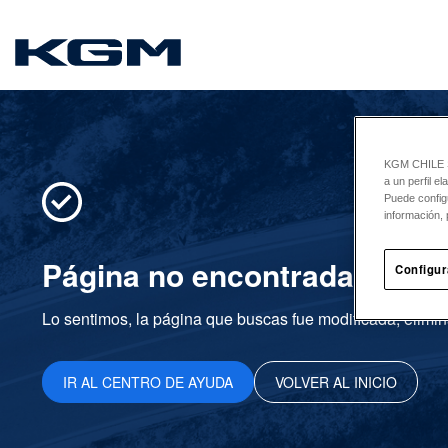
SsangYong
KGM CHILE Sp
a un perfil e
Puede config
información, 
Página no encontrada
Configur
Lo sentimos, la página que buscas fue modificada, elimin
IR AL CENTRO DE AYUDA
VOLVER AL INICIO