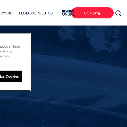
COTIZA
ANGYONG
FLOTAS
REPUESTOS
lizados en base
nalíticos.
ara más
 las Cookies