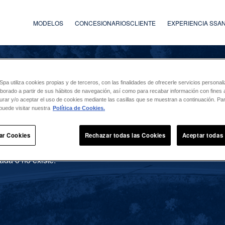
MODELOS
CONCESIONARIOS
CLIENTE
EXPERIENCIA SS
a utiliza cookies propias y de terceros, con las finalidades de ofrecerle servicios persona
laborado a partir de sus hábitos de navegación, así como para recabar información con fines a
urar y/o aceptar el uso de cookies mediante las casillas que se muestran a continuación. P
puede visitar nuestra
Política de Cookies.
ar Cookies
Rechazar todas las Cookies
Aceptar todas
ada o no existe.