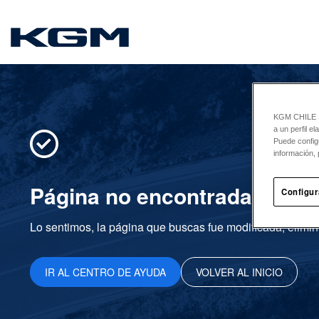
SsangYong
KGM CHILE Sp
a un perfil e
Puede config
información, 
Página no encontrada
Configur
Lo sentimos, la página que buscas fue modificada, elimin
IR AL CENTRO DE AYUDA
VOLVER AL INICIO