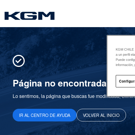
SsangYong
KGM CHILE Sp
a un perfil e
Puede config
información, 
Página no encontrada
Configur
Lo sentimos, la página que buscas fue modificada, elimin
IR AL CENTRO DE AYUDA
VOLVER AL INICIO