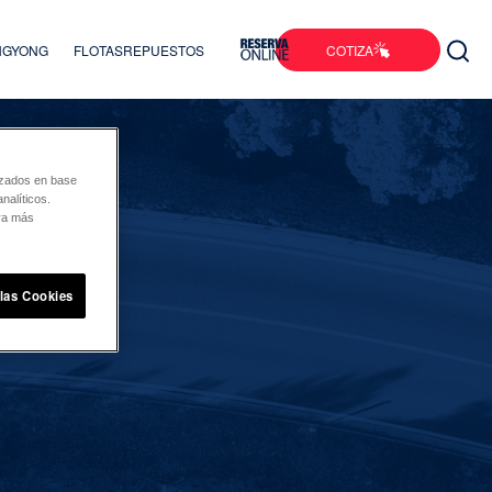
COTIZA
ANGYONG
FLOTAS
REPUESTOS
lizados en base
nalíticos.
ara más
 las Cookies