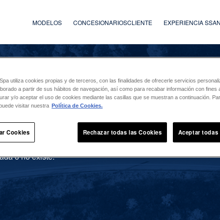
MODELOS
CONCESIONARIOS
CLIENTE
EXPERIENCIA SS
a utiliza cookies propias y de terceros, con las finalidades de ofrecerle servicios persona
laborado a partir de sus hábitos de navegación, así como para recabar información con fines a
urar y/o aceptar el uso de cookies mediante las casillas que se muestran a continuación. P
puede visitar nuestra
Política de Cookies.
ar Cookies
Rechazar todas las Cookies
Aceptar todas
ada o no existe.