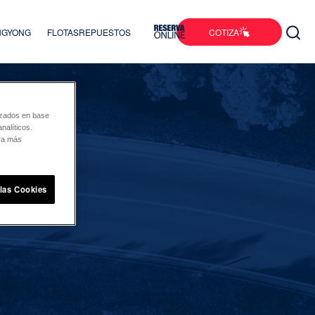
COTIZA
ANGYONG
FLOTAS
REPUESTOS
lizados en base
nalíticos.
ara más
 las Cookies