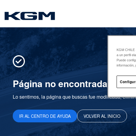
SsangYong
KGM CHILE Sp
a un perfil e
Puede config
información, 
Página no encontrada
Configur
Lo sentimos, la página que buscas fue modificada, elimin
IR AL CENTRO DE AYUDA
VOLVER AL INICIO