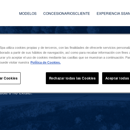
MODELOS
CONCESIONARIOS
CLIENTE
EXPERIENCIA SS
a utiliza cookies propias y de terceros, con las finalidades de ofrecerle servicios persona
laborado a partir de sus hábitos de navegación, así como para recabar información con fines a
urar y/o aceptar el uso de cookies mediante las casillas que se muestran a continuación. P
puede visitar nuestra
Política de Cookies.
ar Cookies
Rechazar todas las Cookies
Aceptar todas
ada o no existe.