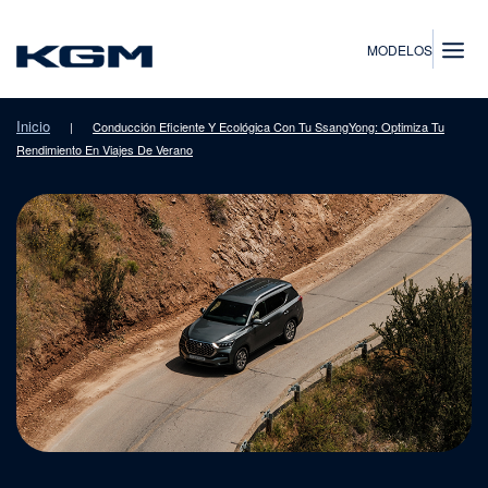
SsangYong
MODELOS
Inicio
|
Conducción Eficiente Y Ecológica Con Tu SsangYong: Optimiza Tu
Rendimiento En Viajes De Verano