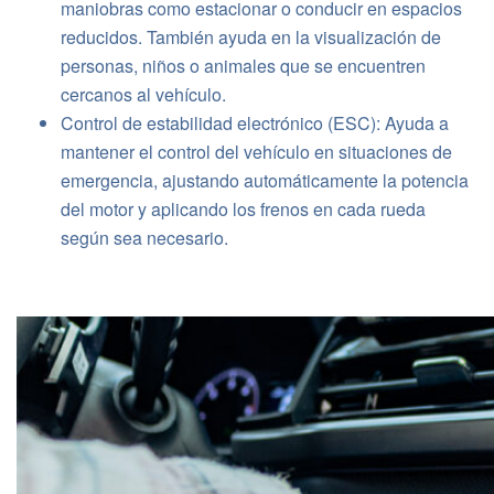
maniobras como estacionar o conducir en espacios
reducidos. También ayuda en la visualización de
personas, niños o animales que se encuentren
cercanos al vehículo.
Control de estabilidad electrónico (ESC): Ayuda a
mantener el control del vehículo en situaciones de
emergencia, ajustando automáticamente la potencia
del motor y aplicando los frenos en cada rueda
según sea necesario.