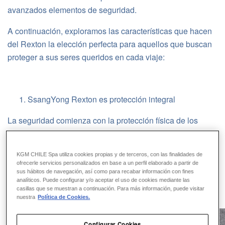
avanzados elementos de seguridad.
A continuación, exploramos las características que hacen
del Rexton la elección perfecta para aquellos que buscan
proteger a sus seres queridos en cada viaje:
SsangYong Rexton es protección integral
La seguridad comienza con la protección física de los
ocupantes, y el Rexton no escatima en este aspecto.
Equipado con hasta 9 airbags, incluye frontales, laterales y
KGM CHILE Spa utiliza cookies propias y de terceros, con las finalidades de
de cortina, asegurando que cada ocupante esté protegido
ofrecerle servicios personalizados en base a un perfil elaborado a partir de
en caso de una colisión.
sus hábitos de navegación, así como para recabar información con fines
analíticos. Puede configurar y/o aceptar el uso de cookies mediante las
casillas que se muestran a continuación. Para más información, puede visitar
nuestra
Política de Cookies.
Configurar Cookies