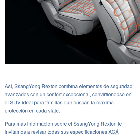
Así, SsangYong Rexton combina elementos de seguridad
avanzados con un confort excepcional, convirtiéndose en
el SUV ideal para familias que buscan la máxima
protección en cada viaje.
Para más información sobre el SsangYong Rexton te
invitamos a revisar todas sus especificaciones
ACÁ