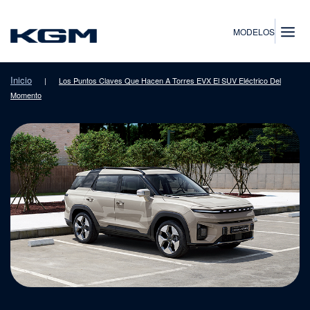
SsangYong
MODELOS
Inicio
|
Los Puntos Claves Que Hacen A Torres EVX El SUV Eléctrico Del
Momento