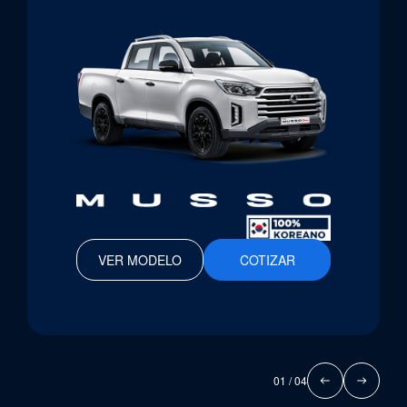
VER MODELO
COTIZAR
01
/ 04