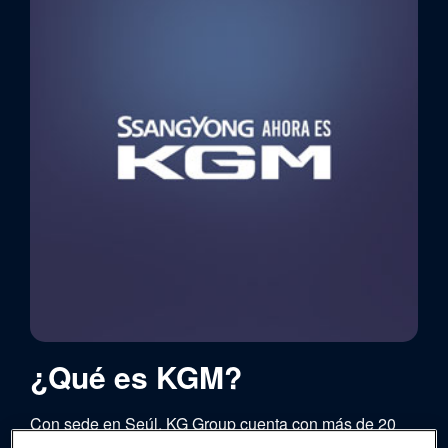
¿Qué es KGM?
Con sede en Seúl, KG Group cuenta con más de 20