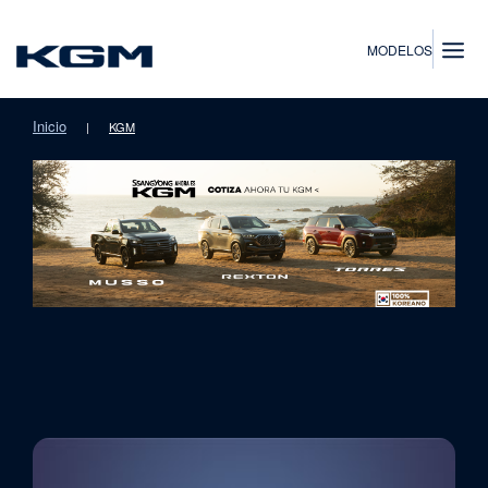
SsangYong
MODELOS
Inicio
|
KGM